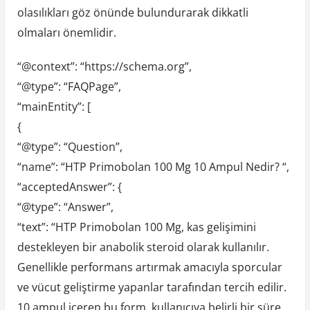
olasılıkları göz önünde bulundurarak dikkatli
olmaları önemlidir.
“@context”: “https://schema.org”,
“@type”: “FAQPage”,
“mainEntity”: [
{
“@type”: “Question”,
“name”: “HTP Primobolan 100 Mg 10 Ampul Nedir? “,
“acceptedAnswer”: {
“@type”: “Answer”,
“text”: “HTP Primobolan 100 Mg, kas gelişimini
destekleyen bir anabolik steroid olarak kullanılır.
Genellikle performans artırmak amacıyla sporcular
ve vücut geliştirme yapanlar tarafından tercih edilir.
10 ampul içeren bu form, kullanıcıya belirli bir süre