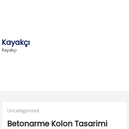
Skip
to
content
Kayakçı
Kayakçı
Posted
Uncategorized
in:
Betonarme Kolon Tasarimi