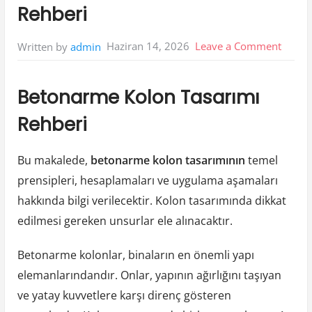
Rehberi
on
Haziran 14, 2026
Leave a Comment
Written by
admin
Beton
Kolon
Betonarme Kolon Tasarımı
Tasari
Rehberi
Rehbe
Bu makalede,
betonarme kolon tasarımının
temel
prensipleri, hesaplamaları ve uygulama aşamaları
hakkında bilgi verilecektir. Kolon tasarımında dikkat
edilmesi gereken unsurlar ele alınacaktır.
Betonarme kolonlar, binaların en önemli yapı
elemanlarındandır. Onlar, yapının ağırlığını taşıyan
ve yatay kuvvetlere karşı direnç gösteren