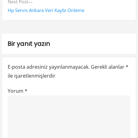
i
N
Next Post
g
o
e
Hp Servis Ankara Veri Kaybi Onleme
e
u
x
s
t
z
p
p
i
Bir yanıt yazın
o
o
n
s
s
t
t
m
E-posta adresiniz yayınlanmayacak.
Gerekli alanlar
*
:
:
e
ile işaretlenmişlerdir
s
Yorum
*
i