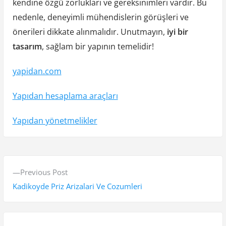
kendine özgü zorlukları ve gereksinimleri vardır. Bu
nedenle, deneyimli mühendislerin görüşleri ve
önerileri dikkate alınmalıdır. Unutmayın,
iyi bir
tasarım
, sağlam bir yapının temelidir!
yapidan.com
Yapıdan hesaplama araçları
Yapıdan yönetmelikler
Y
P
Previous Post
a
r
Kadikoyde Priz Arizalari Ve Cozumleri
z
e
v
ı