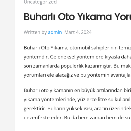
Posted
Uncategorized
in:
Buharlı Oto Yıkama Yor
Mart 4, 2024
Written by
admin
Buharlı Oto Yıkama, otomobil sahiplerinin temizli
yöntemdir. Geleneksel yöntemlere kıyasla daha 
son zamanlarda popülerlik kazanmıştır. Bu mak
yorumları ele alacağız ve bu yöntemin avantajlar
Buharlı oto yıkamanın en büyük artılarından biri
yıkama yöntemlerinde, yüzlerce litre su kullanı
gerektirir. Buharın yüksek ısısı, aracın üzerinde
dezenfekte eder. Bu da hem zaman hem de su t