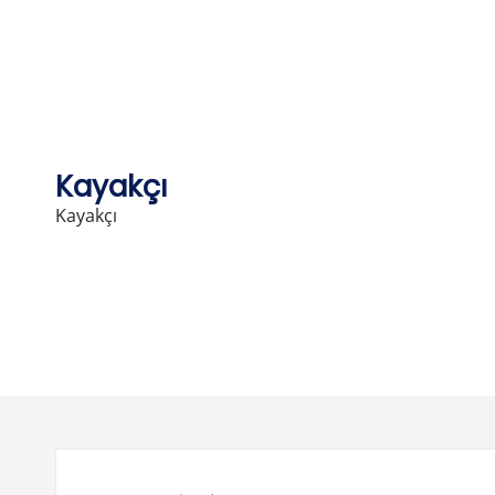
Skip
to
content
Kayakçı
Kayakçı