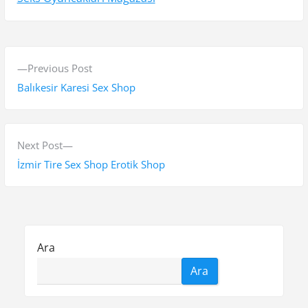
Y
P
Previous Post
a
r
Balıkesir Karesi Sex Shop
z
e
v
ı
i
N
Next Post
g
o
e
İzmir Tire Sex Shop Erotik Shop
e
u
x
s
t
z
p
p
i
o
o
Ara
n
s
s
Ara
t
t
m
:
: