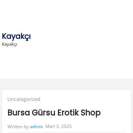
Skip
to
content
Kayakçı
Kayakçı
Posted
Uncategorized
in:
Bursa Gürsu Erotik Shop
Mart 3, 2025
Written by
admin