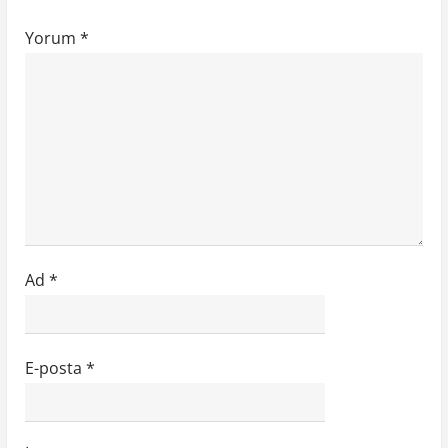
s
Yorum
*
i
Ad
*
E-posta
*