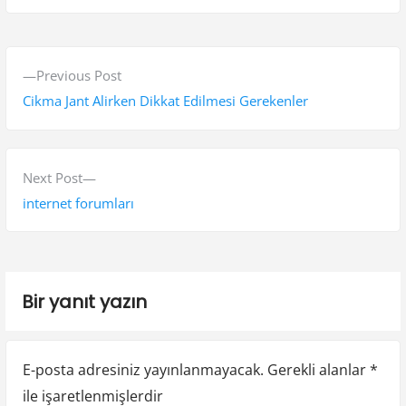
Y
P
Previous Post
a
r
Cikma Jant Alirken Dikkat Edilmesi Gerekenler
z
e
v
ı
i
N
Next Post
g
o
e
internet forumları
e
u
x
s
t
z
p
p
i
Bir yanıt yazın
o
o
n
s
s
t
t
m
E-posta adresiniz yayınlanmayacak.
Gerekli alanlar
*
:
:
e
ile işaretlenmişlerdir