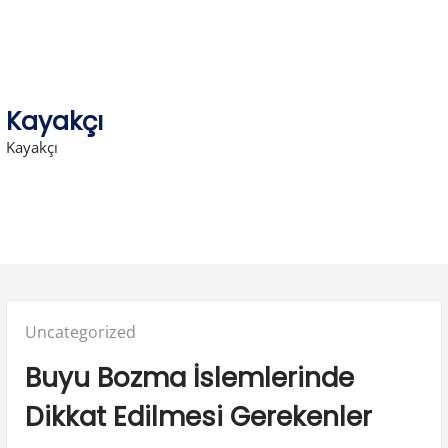
Skip
to
content
Kayakçı
Kayakçı
Posted
Uncategorized
in:
Buyu Bozma İslemlerinde
Dikkat Edilmesi Gerekenler