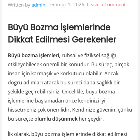
on
Temmuz 1, 2026
Leave a Comment
Written by
admin
Buyu
Bozm
Büyü Bozma İşlemlerinde
İsleml
Dikkat Edilmesi Gerekenler
Dikkat
Edilme
Büyü bozma işlemleri
, ruhsal ve fiziksel sağlığı
Gereke
etkileyebilecek önemli bir konudur. Bu süreç, birçok
insan için karmaşık ve korkutucu olabilir. Ancak,
doğru adımları atarak bu süreci daha sağlıklı bir
şekilde geçirebilirsiniz. Öncelikle, büyü bozma
işlemlerine başlamadan önce kendinizi iyi
hissetmeniz çok önemlidir. Kendinize güvenin, çünkü
bu süreçte
olumlu düşünmek
her şeydir.
İlk olarak, büyü bozma işlemlerinde dikkat edilmesi