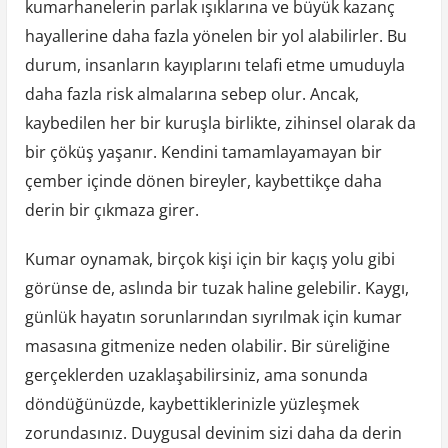
kumarhanelerin parlak ışıklarına ve büyük kazanç
hayallerine daha fazla yönelen bir yol alabilirler. Bu
durum, insanların kayıplarını telafi etme umuduyla
daha fazla risk almalarına sebep olur. Ancak,
kaybedilen her bir kuruşla birlikte, zihinsel olarak da
bir çöküş yaşanır. Kendini tamamlayamayan bir
çember içinde dönen bireyler, kaybettikçe daha
derin bir çıkmaza girer.
Kumar oynamak, birçok kişi için bir kaçış yolu gibi
görünse de, aslında bir tuzak haline gelebilir. Kaygı,
günlük hayatın sorunlarından sıyrılmak için kumar
masasına gitmenize neden olabilir. Bir süreliğine
gerçeklerden uzaklaşabilirsiniz, ama sonunda
döndüğünüzde, kaybettiklerinizle yüzleşmek
zorundasınız. Duygusal devinim sizi daha da derin