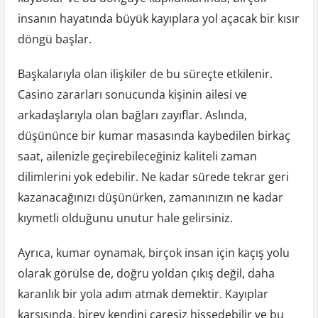
insanın hayatında büyük kayıplara yol açacak bir kısır
döngü başlar.
Başkalarıyla olan ilişkiler de bu süreçte etkilenir.
Casino zararları sonucunda kişinin ailesi ve
arkadaşlarıyla olan bağları zayıflar. Aslında,
düşününce bir kumar masasında kaybedilen birkaç
saat, ailenizle geçirebileceğiniz kaliteli zaman
dilimlerini yok edebilir. Ne kadar sürede tekrar geri
kazanacağınızı düşünürken, zamanınızın ne kadar
kıymetli olduğunu unutur hale gelirsiniz.
Ayrıca, kumar oynamak, birçok insan için kaçış yolu
olarak görülse de, doğru yoldan çıkış değil, daha
karanlık bir yola adım atmak demektir. Kayıplar
karşısında, birey kendini çaresiz hissedebilir ve bu