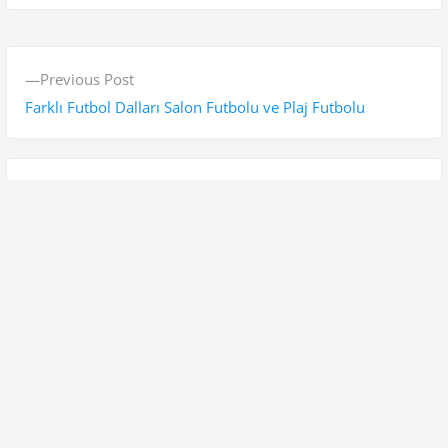
Y
P
Previous Post
a
r
Farklı Futbol Dalları Salon Futbolu ve Plaj Futbolu
z
e
v
ı
i
N
Next Post
g
o
e
Kumar Oynarken Duygusal ve Psikolojik Çöküş
e
u
x
s
t
z
p
p
i
o
o
Ara
n
s
s
Ara
t
t
m
:
:
e