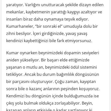
yaratıyor. Varlığını unutturacak şekilde dizayn edilen
mekanlar, kaybetmenin yarattığı kaygıyı azaltıyor ve
insanları biraz daha oynamaya teşvik ediyor.
Kumarhaneler, “bir sonraki el” umuduyla dolu bir
zihni besliyor. İçeri girdiğinizde, yavaş yavaş
kendinizi kaybettiğinizi bile fark etmiyorsunuz.
Kumar oynarken beynimizdeki dopamin seviyeleri
aniden yükseliyor. Bir başarı elde ettiğimizde
yaşanan o mutlu an, beynimizdeki ödül sistemini
tetikliyor. Ancak bu durum bağımlılık döngüsünün
bir parçasını oluşturuyor. Çoğu zaman, kayıptan
sonra bile o kazanç anlarının peşinden koşuyoruz.
Kendimizi bu döngünün içinde bulduğumuzda ise
çıkış yolu bulmak oldukça zorlaşabiliyor. Beyin,
kazanan anların etkisiyle o kadar şartlanıyor ki,