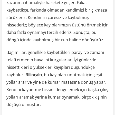
kazanma ihtimaliyle harekete geçer. Fakat
kaybettikçe, farkında olmadan kendimizi bir çıkmaza
sürükleriz. Kendimizi çaresiz ve kaybolmuş
hissederiz; böylece kayıplarımızın üstünü örtmek için
daha fazla oynamayı tercih ederiz. Sonuçta, bu
döngü içinde kaybolmuş bir ruh haline dönüşürüz.
Bağımlılar, genellikle kaybettikleri parayı ve zamanı
telafi etmenin hayalini kurgularlar. İyi günlerde
hissettikleri o yüksekler, kayıpları düşündükçe
kaybolur.
Bilinçaltı
, bu kayıpları unutmak için çeşitli
yollar arar ve yine de kumar masasına dönüş yapar.
Kendini kaybetme hissini dengelemek için başka çıkış
yolları aramak yerine kumar oynamak, birçok kişinin
düşüşü olmuştur.