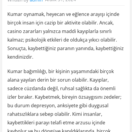
Kumar oynamak, heyecan ve eğlence arayışı içinde
birçok insan için cazip bir aktivite olabilir. Ancak,
casino zararları yalnızca maddi kayıplarla sınırlı
kalmaz; psikolojik etkileri de oldukça yıkıcı olabilir.
Sonuçta, kaybettiğiniz paranın yanında, kaybettiğiniz
kendinizdir.
Kumar bağımlılığı, bir kişinin yaşamındaki birçok
alana yayılan derin bir sorun olabilir. Kayıplar,
sadece cüzdanda değil, ruhsal sağlıkta da önemli
izler bırakır. Kaybetmek, bireyin özsaygısını zedeler;
bu durum depresyon, anksiyete gibi duygusal
rahatsızlıklara sebep olabilir. Kimi insanlar,
kaybettikleri parayı telafi etme arzusu içinde
kaybolur ve bu döngüye kapıldıklarında, birçok