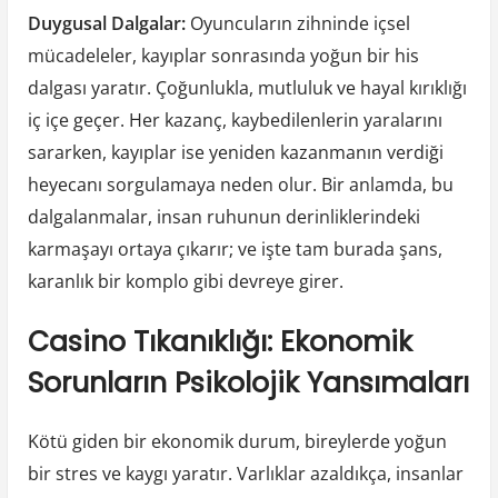
Duygusal Dalgalar:
Oyuncuların zihninde içsel
mücadeleler, kayıplar sonrasında yoğun bir his
dalgası yaratır. Çoğunlukla, mutluluk ve hayal kırıklığı
iç içe geçer. Her kazanç, kaybedilenlerin yaralarını
sararken, kayıplar ise yeniden kazanmanın verdiği
heyecanı sorgulamaya neden olur. Bir anlamda, bu
dalgalanmalar, insan ruhunun derinliklerindeki
karmaşayı ortaya çıkarır; ve işte tam burada şans,
karanlık bir komplo gibi devreye girer.
Casino Tıkanıklığı: Ekonomik
Sorunların Psikolojik Yansımaları
Kötü giden bir ekonomik durum, bireylerde yoğun
bir stres ve kaygı yaratır. Varlıklar azaldıkça, insanlar