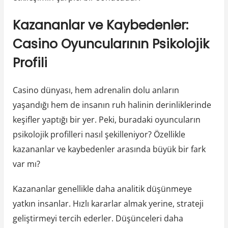
Kazananlar ve Kaybedenler:
Casino Oyuncularının Psikolojik
Profili
Casino dünyası, hem adrenalin dolu anların
yaşandığı hem de insanın ruh halinin derinliklerinde
keşifler yaptığı bir yer. Peki, buradaki oyuncuların
psikolojik profilleri nasıl şekilleniyor? Özellikle
kazananlar ve kaybedenler arasında büyük bir fark
var mı?
Kazananlar genellikle daha analitik düşünmeye
yatkın insanlar. Hızlı kararlar almak yerine, strateji
geliştirmeyi tercih ederler. Düşünceleri daha