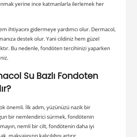
lanmak yerine ince katmanlarla ilerlemek her
 nem ihtiyacını gidermeye yardımcı olur. Dermacol,
umanıza destek olur. Yani cildiniz hem güzel
caktır. Bu nedenle, fondöten tercihinizi yaparken
niz.
macol Su Bazlı Fondoten
ır?
k önemli. İlk adım, yüzünüzü nazik bir
uygun bir nemlendirici sürmek, fondötenin
ayın, nemli bir cilt, fondötenin daha iyi
 makyajınızın kalıcılığını artırır.