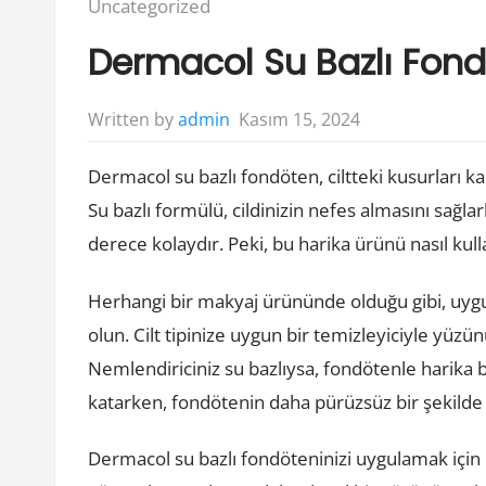
Posted
Uncategorized
in:
Dermacol Su Bazlı Fondo
Kasım 15, 2024
Written by
admin
Dermacol su bazlı fondöten, ciltteki kusurları 
Su bazlı formülü, cildinizin nefes almasını sağl
derece kolaydır. Peki, bu harika ürünü nasıl kulla
Herhangi bir makyaj ürününde olduğu gibi, uyg
olun. Cilt tipinize uygun bir temizleyiciyle yüz
Nemlendiriciniz su bazlıysa, fondötenle harika b
katarken, fondötenin daha pürüzsüz bir şekilde 
Dermacol su bazlı fondöteninizi uygulamak için b