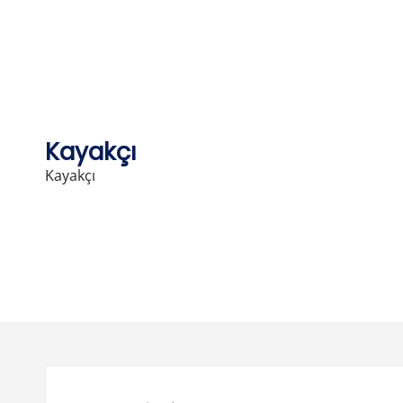
Skip
to
content
Kayakçı
Kayakçı