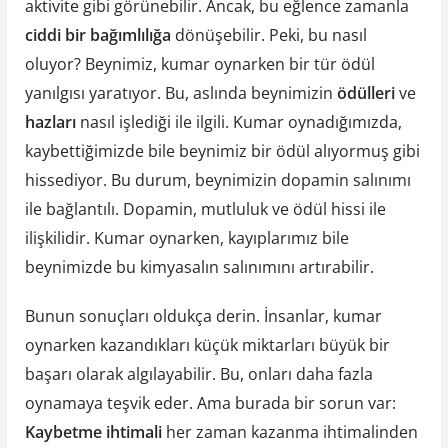
aktivite gibi görünebilir. Ancak, bu eğlence zamanla
ciddi bir bağımlılığa
dönüşebilir. Peki, bu nasıl
oluyor? Beynimiz, kumar oynarken bir tür ödül
yanılgısı yaratıyor. Bu, aslında beynimizin
ödülleri
ve
hazları
nasıl işlediği ile ilgili. Kumar oynadığımızda,
kaybettiğimizde bile beynimiz bir ödül alıyormuş gibi
hissediyor. Bu durum, beynimizin dopamin salınımı
ile bağlantılı. Dopamin, mutluluk ve ödül hissi ile
ilişkilidir. Kumar oynarken, kayıplarımız bile
beynimizde bu kimyasalın salınımını artırabilir.
Bunun sonuçları oldukça derin. İnsanlar, kumar
oynarken kazandıkları küçük miktarları büyük bir
başarı olarak algılayabilir. Bu, onları daha fazla
oynamaya teşvik eder. Ama burada bir sorun var:
Kaybetme ihtimali
her zaman kazanma ihtimalinden