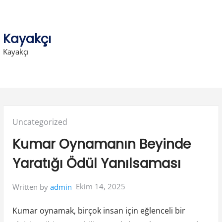
Skip
to
content
Kayakçı
Kayakçı
Posted
Uncategorized
in:
Kumar Oynamanın Beyinde
Yaratığı Ödül Yanılsaması
Ekim 14, 2025
Written by
admin
Kumar oynamak, birçok insan için eğlenceli bir