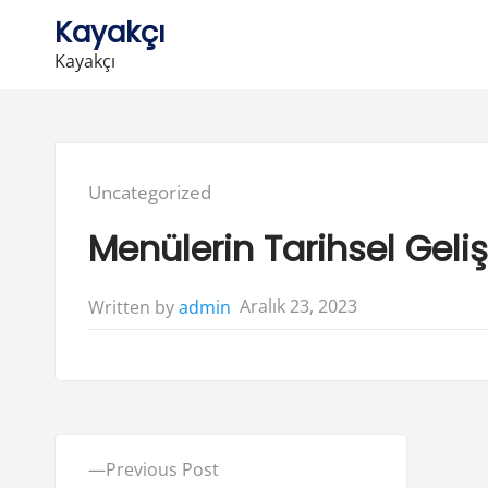
Skip
Kayakçı
to
Kayakçı
content
Posted
Uncategorized
in:
Menülerin Tarihsel Geli
Aralık 23, 2023
Written by
admin
Y
P
Previous Post