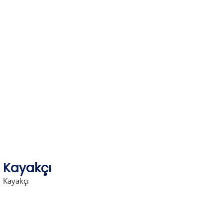
Skip
to
content
Kayakçı
Kayakçı