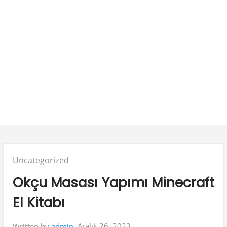
Posted
Uncategorized
in:
Okçu Masası Yapımı Minecraft
El Kitabı
Aralık 26, 2023
Written by
admin