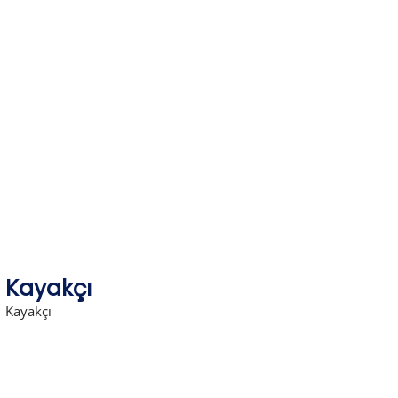
Skip
to
content
Kayakçı
Kayakçı