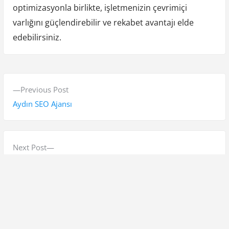
optimizasyonla birlikte, işletmenizin çevrimiçi
varlığını güçlendirebilir ve rekabet avantajı elde
edebilirsiniz.
Y
P
Previous Post
a
r
Aydın SEO Ajansı
z
e
v
ı
i
N
Next Post
g
o
e
Afyonkarahisar Şuhut SEO Hizmeti
e
u
x
s
t
z
p
p
i
o
o
Ara