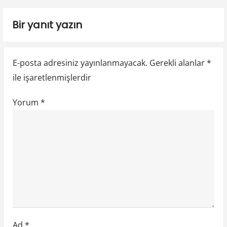
z
p
p
i
Bir yanıt yazın
o
o
n
s
s
t
t
m
E-posta adresiniz yayınlanmayacak.
Gerekli alanlar
*
:
:
e
ile işaretlenmişlerdir
s
Yorum
*
i
Ad
*