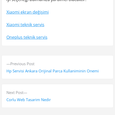
Xiaomi ekran değişimi
Xiaomi teknik servis
Oneplus teknik servis
Y
P
Previous Post
a
r
Hp Servisi Ankara Orijinal Parca Kullaniminin Onemi
z
e
v
ı
i
N
Next Post
g
o
e
Corlu Web Tasarim Nedir
e
u
x
s
t