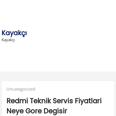
Skip
to
content
Kayakçı
Kayakçı
Posted
Uncategorized
in:
Redmi Teknik Servis Fiyatlari
Neye Gore Degisir