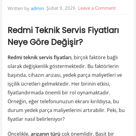
on
Şubat 9, 2026
Leave a Comment
Written by
admin
Redmi
Teknik
Redmi Teknik Servis Fiyatları
Servis
Neye Göre Değişir?
Fiyatlari
Neye
Redmi teknik servis fiyatları
, birçok faktöre bağlı
Gore
olarak değişkenlik göstermektedir. Bu faktörlerin
Degisir
başında, cihazın arızası, yedek parça maliyetleri ve
işçilik ücretleri gelmektedir. Her birinin etkisi,
fiyatlandırmada önemli bir rol oynamaktadır.
Örneğin, eğer telefonunuzun ekranı kırıldıysa, bu
durum yedek parça maliyetlerini artırabilir. Peki, bu
fiyatlar nasıl belirleniyor?
Öncelikle,
arızanın türü
çok önemlidir. Basit bir