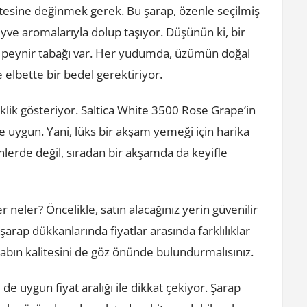
itesine değinmek gerek. Bu şarap, özenle seçilmiş
e aromalarıyla dolup taşıyor. Düşünün ki, bir
bir peynir tabağı var. Her yudumda, üzümün doğal
 elbette bir bedel gerektiriyor.
şiklik gösteriyor. Saltica White 3500 Rose Grape’in
ne uygun. Yani, lüks bir akşam yemeği için harika
nlerde değil, sıradan bir akşamda da keyifle
 neler? Öncelikle, satın alacağınız yerin güvenilir
arap dükkanlarında fiyatlar arasında farklılıklar
şarabın kalitesini de göz önünde bulundurmalısınız.
e uygun fiyat aralığı ile dikkat çekiyor. Şarap