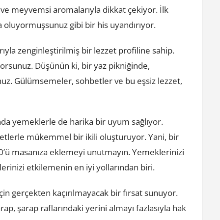
e ve meyvemsi aromalarıyla dikkat çekiyor. İlk
 oluyormuşsunuz gibi bir his uyandırıyor.
rıyla zenginleştirilmiş bir lezzet profiline sahip.
orsunuz. Düşünün ki, bir yaz pikniğinde,
nuz. Gülümsemeler, sohbetler ve bu eşsiz lezzet,
nda yemeklerle de harika bir uyum sağlıyor.
 etlerle mükemmel bir ikili oluşturuyor. Yani, bir
00’ü masanıza eklemeyi unutmayın. Yemeklerinizi
erinizi etkilemenin en iyi yollarından biri.
çin gerçekten kaçırılmayacak bir fırsat sunuyor.
, şarap raflarındaki yerini almayı fazlasıyla hak