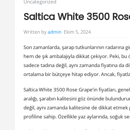
Posted
Uncategorized
in:
Saltica White 3500 Rose
Ekim 5, 2024
Written by
admin
Son zamanlarda, şarap tutkunlarının radarına g
hem de şık ambalajıyla dikkat çekiyor. Peki, bu 
sadece tadına değil, aynı zamanda fiyatına da d
ortalama bir bütçeye hitap ediyor. Ancak, fiyatlar
Saltica White 3500 Rose Grape’in fiyatları, genel
aralığı, şarabın kalitesini göz önünde bulunduru
değil, aynı zamanda kalitesine de dikkat etmek ge
profiline sahip. Özellikle yaz aylarında, soğuk s