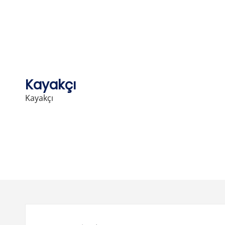
Skip
to
content
Kayakçı
Kayakçı