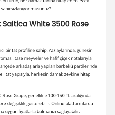
n bu ürün, her damak tadına hitap edebilecek
n sabırsızlanıyor musunuz?
: Saltica White 3500 Rose
cı bir tat profiline sahip. Yaz aylarında, güneşin
oması, taze meyveler ve hafif çiçek notalarıyla
 bahçede arkadaşlarla yapılan barbekü partilerinde
geli tat yapısıyla, herkesin damak zevkine hitap
0 Rose Grape, genellikle 100-150 TL aralığında
göre değişiklik gösterebilir. Online platformlarda
a uygun fiyatlarla bulmanızı sağlayabilir.