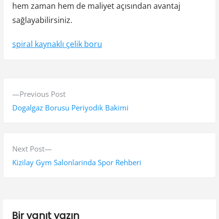
hem zaman hem de maliyet açısından avantaj
sağlayabilirsiniz.
spiral kaynaklı çelik boru
Y
P
Previous Post
a
r
Dogalgaz Borusu Periyodik Bakimi
z
e
v
ı
i
N
Next Post
g
o
e
Kizilay Gym Salonlarinda Spor Rehberi
e
u
x
s
t
z
p
p
i
Bir yanıt yazın
o
o