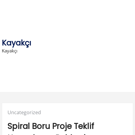
Skip
to
content
Kayakçı
Kayakçı
Posted
Uncategorized
in:
Spiral Boru Proje Teklif