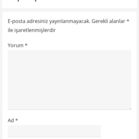
n
s
s
t
t
m
E-posta adresiniz yayınlanmayacak.
Gerekli alanlar
*
:
:
e
ile işaretlenmişlerdir
s
Yorum
*
i
Ad
*