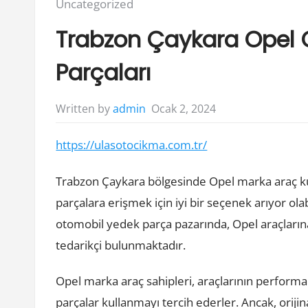
Posted
Uncategorized
in:
Trabzon Çaykara Opel
Parçaları
Ocak 2, 2024
Written by
admin
https://ulasotocikma.com.tr/
Trabzon Çaykara bölgesinde Opel marka araç kull
parçalara erişmek için iyi bir seçenek arıyor ol
otomobil yedek parça pazarında, Opel araçlarına
tedarikçi bulunmaktadır.
Opel marka araç sahipleri, araçlarının performan
parçalar kullanmayı tercih ederler. Ancak, orijin