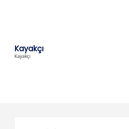
Skip
to
content
Kayakçı
Kayakçı