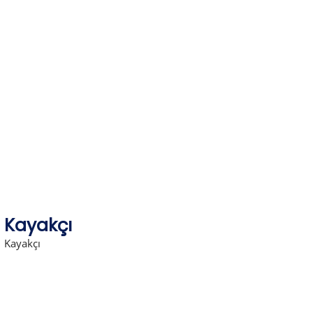
Skip
to
content
Kayakçı
Kayakçı