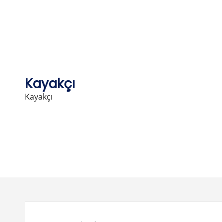
Skip
to
content
Kayakçı
Kayakçı