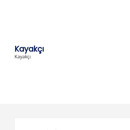
Skip
to
content
Kayakçı
Kayakçı