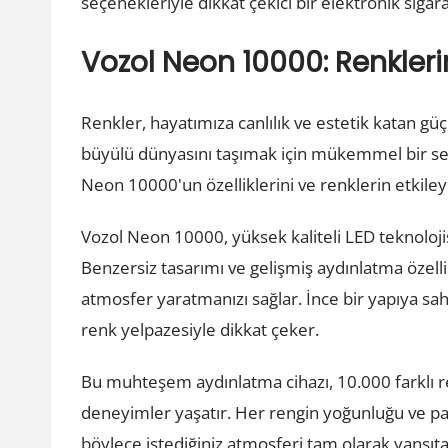
seçenekleriyle dikkat çekici bir elektronik sigar
Vozol Neon 10000: Renkler
Renkler, hayatımıza canlılık ve estetik katan gü
büyülü dünyasını taşımak için mükemmel bir s
Neon 10000'un özelliklerini ve renklerin etkile
Vozol Neon 10000, yüksek kaliteli LED teknoloji
Benzersiz tasarımı ve gelişmiş aydınlatma özelli
atmosfer yaratmanızı sağlar. İnce bir yapıya sah
renk yelpazesiyle dikkat çeker.
Bu muhteşem aydınlatma cihazı, 10.000 farklı r
deneyimler yaşatır. Her rengin yoğunluğu ve parla
böylece istediğiniz atmosferi tam olarak yansıtab