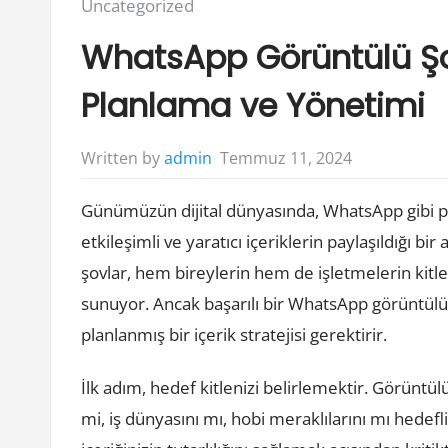
Posted
Uncategorized
in:
WhatsApp Görüntülü Şov 
Planlama ve Yönetimi
Temmuz 11, 2024
Written by
admin
Günümüzün dijital dünyasında, WhatsApp gibi pl
etkileşimli ve yaratıcı içeriklerin paylaşıldığı b
şovlar, hem bireylerin hem de işletmelerin kitle
sunuyor. Ancak başarılı bir WhatsApp görüntül
planlanmış bir içerik stratejisi gerektirir.
İlk adım, hedef kitlenizi belirlemektir. Görünt
mi, iş dünyasını mı, hobi meraklılarını mı hede