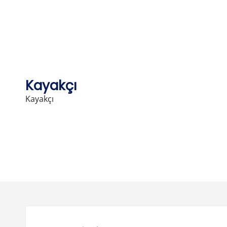
Skip
to
content
Kayakçı
Kayakçı