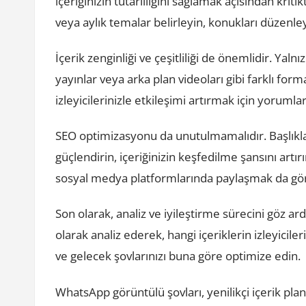
içeriğinizin tutarlılığını sağlamak açısından kritik
veya aylık temalar belirleyin, konukları düzenle
İçerik zenginliği ve çeşitliliği de önemlidir. Yalnı
yayınlar veya arka plan videoları gibi farklı format
izleyicilerinizle etkileşimi artırmak için yorumlar
SEO optimizasyonu da unutulmamalıdır. Başlıklar
güçlendirin, içeriğinizin keşfedilme şansını artır
sosyal medya platformlarında paylaşmak da gör
Son olarak, analiz ve iyileştirme sürecini göz ar
olarak analiz ederek, hangi içeriklerin izleyicile
ve gelecek şovlarınızı buna göre optimize edin.
WhatsApp görüntülü şovları, yenilikçi içerik plan