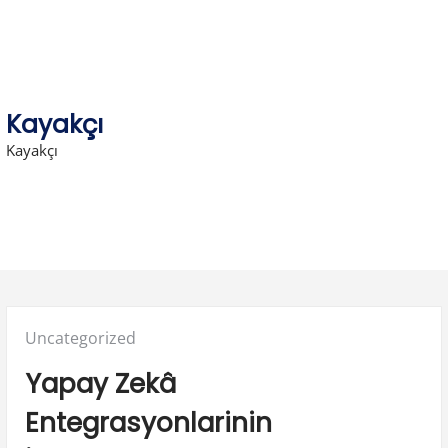
Skip
to
content
Kayakçı
Kayakçı
Posted
Uncategorized
in:
Yapay Zekâ
Entegrasyonlarinin