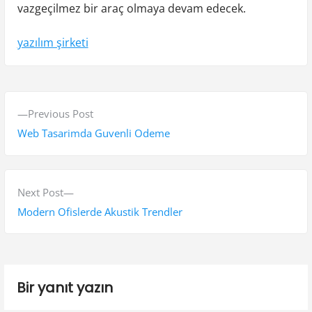
vazgeçilmez bir araç olmaya devam edecek.
yazılım şirketi
Y
P
Previous Post
a
r
Web Tasarimda Guvenli Odeme
z
e
v
ı
i
N
Next Post
g
o
e
Modern Ofislerde Akustik Trendler
e
u
x
s
t
z
p
p
i
Bir yanıt yazın
o
o
n
s
s