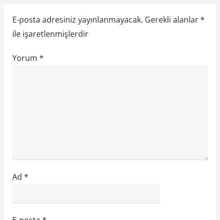
t
t
m
E-posta adresiniz yayınlanmayacak.
Gerekli alanlar
*
:
:
e
ile işaretlenmişlerdir
s
Yorum
*
i
Ad
*
E-posta
*