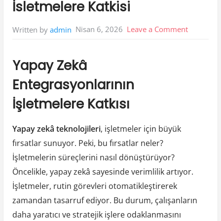
İsletmelere Katkisi
on
Nisan 6, 2026
Leave a Comment
Written by
admin
Yapay
Zekâ
Yapay Zekâ
Entegrasy
Entegrasyonlarının
İsletmele
Katkisi
İşletmelere Katkısı
Yapay zekâ teknolojileri
, işletmeler için büyük
fırsatlar sunuyor. Peki, bu fırsatlar neler?
İşletmelerin süreçlerini nasıl dönüştürüyor?
Öncelikle, yapay zekâ sayesinde verimlilik artıyor.
İşletmeler, rutin görevleri otomatikleştirerek
zamandan tasarruf ediyor. Bu durum, çalışanların
daha yaratıcı ve stratejik işlere odaklanmasını