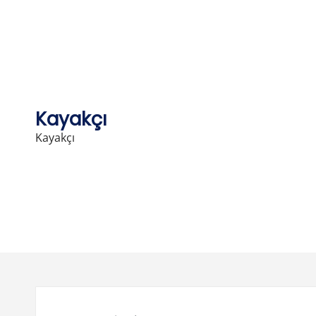
Skip
to
content
Kayakçı
Kayakçı