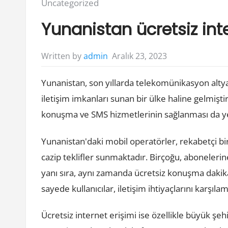
Posted
Uncategorized
in:
Yunanistan ücretsiz in
Aralık 23, 2023
Written by
admin
Yunanistan, son yıllarda telekomünikasyon altya
iletişim imkanları sunan bir ülke haline gelmişti
konuşma ve SMS hizmetlerinin sağlanması da ye
Yunanistan'daki mobil operatörler, rekabetçi b
cazip teklifler sunmaktadır. Birçoğu, abonelerine
yanı sıra, aynı zamanda ücretsiz konuşma dakik
sayede kullanıcılar, iletişim ihtiyaçlarını karşı
Ücretsiz internet erişimi ise özellikle büyük şe